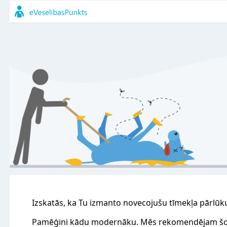
Izskatās, ka Tu izmanto novecojušu tīmekļa pārlūk
Pamēģini kādu modernāku. Mēs rekomendējam šo